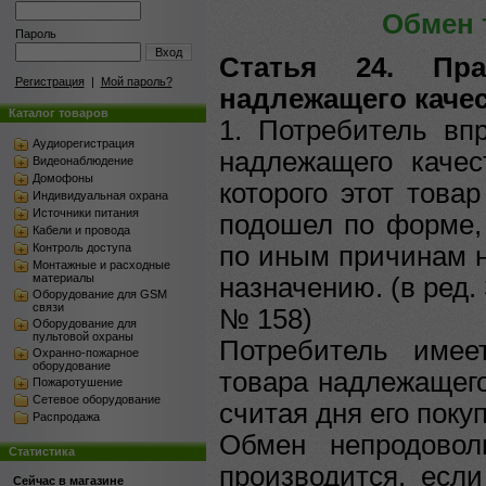
Обмен 
Пароль
Вход
Статья 24. Пр
Регистрация
|
Мой пароль?
надлежащего каче
Каталог товаров
1. Потребитель вп
Аудиорегистрация
надлежащего качес
Видеонаблюдение
Домофоны
которого этот това
Индивидуальная охрана
Источники питания
подошел по форме, 
Кабели и провода
Контроль доступа
по иным причинам н
Монтажные и расходные
материалы
назначению. (в ред.
Оборудование для GSM
связи
№ 158)
Оборудование для
пультовой охраны
Потребитель имее
Охранно-пожарное
оборудование
товара надлежащего
Пожаротушение
Сетевое оборудование
считая дня его поку
Распродажа
Обмен непродовол
Статистика
производится, есл
Сейчас в магазине