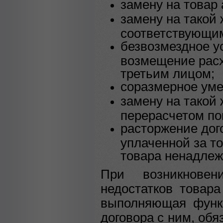
замену на товар 
замену на такой 
соответствующим
безвозмездное у
возмещение расх
третьим лицом;
соразмерное уме
замену на такой
перерасчетом по
расторжение дог
уплаченной за т
товара ненадлеж
При возникновен
недостатков товара
выполняющая функц
договора с ним, обя