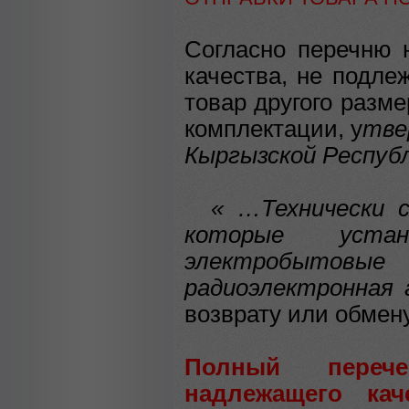
Согласно перечню 
качества, не подле
товар другого разме
комплектации, у
тве
Кыргызской Республ
« …Технически сл
которые уста
электробытов
радиоэлектронная
возврату или обмен
Полный перече
надлежащего кач