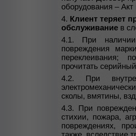
оборудования – Акт 
4.
Клиент теряет п
обслуживание
в сл
4.1. При наличии
повреждения марки
переклеивания; п
прочитать серийны
4.2. При внутр
электромеханическ
сколы, вмятины, взду
4.3. При поврежде
стихии, пожара, а
повреждениях, про
также, вследствие т