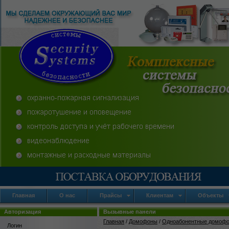
Главная
О нас
Прайсы
Клиентам
Объекты
Авторизация
Вызывные панели
Главная
/
Домофоны
/
Одноабонентные домоф
Логин