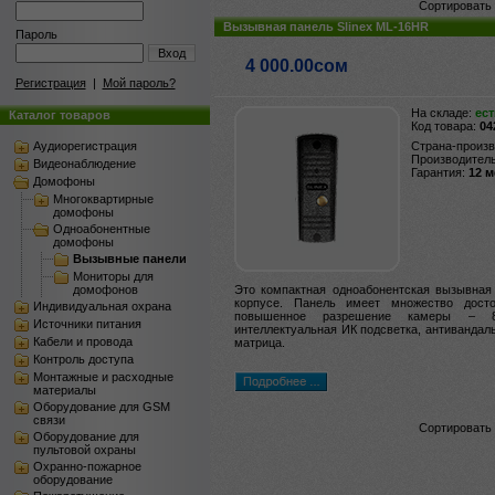
Сортировать 
Вызывная панель Slinex ML-16HR
Пароль
Вход
4 000.00сом
Регистрация
|
Мой пароль?
На складе:
ест
Каталог товаров
Код товара:
04
Аудиорегистрация
Страна-произ
Производител
Видеонаблюдение
Гарантия:
12 
Домофоны
Многоквартирные
домофоны
Одноабонентные
домофоны
Вызывные панели
Мониторы для
домофонов
Это компактная одноабонентская вызывная
корпусе. Панель имеет множество досто
Индивидуальная охрана
повышенное разрешение камеры – 8
Источники питания
интеллектуальная ИК подсветка, антиванда
Кабели и провода
матрица.
Контроль доступа
Монтажные и расходные
материалы
Оборудование для GSM
связи
Сортировать 
Оборудование для
пультовой охраны
Охранно-пожарное
оборудование