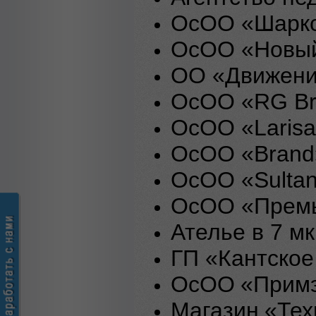
ОсОО «Шарк
ОсОО «Новы
ОО «Движени
ОсОО
«RG B
ОсОО «Larisa
ОсОО «Brand
ОсОО «Sultan
ОсОО «
Прем
Ателье в 7 мк
ГП «Кантское
ОсОО
«Прим
Магазин
«Тех