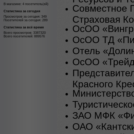
В магазине: 4 посетитель(ей)
Совместное 
Статистика за сегодня
Страховая К
Просмотров за сегодня: 349
Посетителей за сегодня: 289
ОсОО «Вингр
Статистика за всё время
Всего просмотров: 3387320
Всего посетителей: 889576
ОсОО ТД «Пи
Отель «Долин
ОсОО «Трей
Представите
Красного Кре
Министерств
Туристическо
ЗАО МФК «Фи
ОАО «Кантск