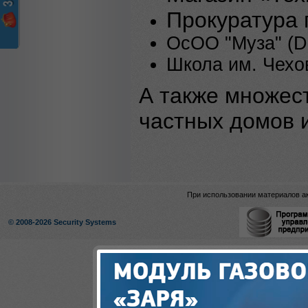
Прокуратура 
ОсОО "Муза" (D
Школа им. Чехо
А также множес
частных домов и
При использовании материалов ак
© 2008-2026 Security Systems