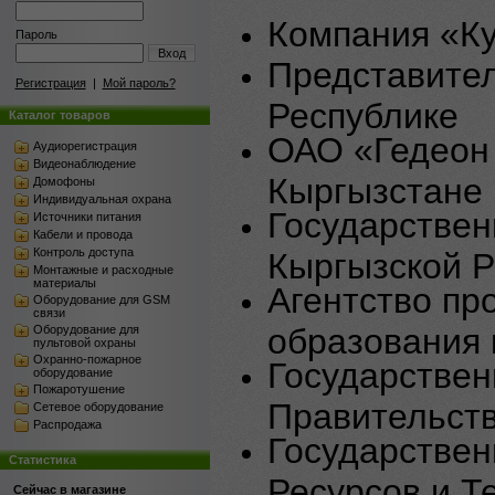
Компания «К
Пароль
Вход
Представител
Регистрация
|
Мой пароль?
Республике
Каталог товаров
ОАО «Гедеон 
Аудиорегистрация
Видеонаблюдение
Кыргызстане
Домофоны
Индивидуальная охрана
Государствен
Источники питания
Кабели и провода
Контроль доступа
Кыргызской Р
Монтажные и расходные
материалы
Агентство пр
Оборудование для GSM
связи
образования 
Оборудование для
пультовой охраны
Охранно-пожарное
Государствен
оборудование
Пожаротушение
Правительст
Сетевое оборудование
Распродажа
Государстве
Статистика
Ресурсов и Т
Сейчас в магазине