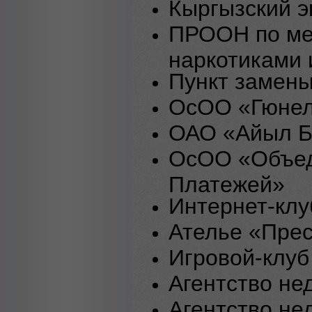
Кыргызский э
ПРООН по ме
наркотиками 
Пункт замены
ОсОО «Гюнел
ОАО «Айыл Б
ОсОО «Объед
Платежей»
Интернет-кл
Ателье «Пре
Игровой-клуб
Агентство н
Агентство не