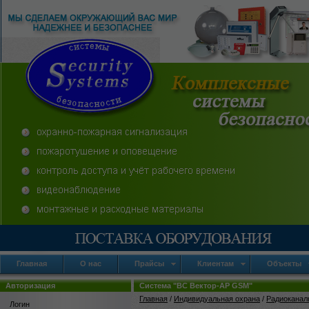
Главная
О нас
Прайсы
Клиентам
Объекты
Авторизация
Система "ВС Вектор-АР GSM"
Главная
/
Индивидуальная охрана
/
Радиоканал
Логин