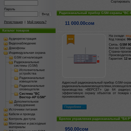
Сортировать 
Пароль
Радиоканальный прибор GSM-охраны "ВС-
Вход
Регистрация
|
Мой пароль?
11 000.00сом
Каталог товаров
На складе:
под
Аудиорегистрация
Код товара:
06
Видеонаблюдение
Связь:
GSM 90
Домофоны
Кол-во SIM-ка
Страна-произ
Индивидуальная охрана
Производител
GSM сигнализация
Гарантия:
12 
Радиоканальные
системы (GSM)
Исполнительные
устройства
Радиоканальные
извещатели
Адресный радиоканальный прибор GSM-охран
Радиоканальные
радиоканальнымиизвещателями,оповещате
оповещатели
производства «ВЕРСЕТ» (до 64 радиоуст
эффективную охрану объектов от пожара и
Система "ВС
проникновения.
Вектор-АР GSM"
Дополнительное
оборудование
Источники питания
Кабели и провода
Контроль доступа
Брелок управления радиоканальный "Б4-Р
Монтажные и расходные
материалы
950.00сом