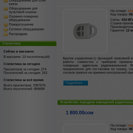
Оборудование для GSM
связи
Оборудование для
На складе:
под
пультовой охраны
Код товара:
06
Охранно-пожарное
Связь:
434 МГ
оборудование
Страна-произ
Пожаротушение
Производител
Сетевое оборудование
Гарантия:
12 
Распродажа
Статистика
Сейчас в магазине
В магазине: 10 посетитель(ей)
Брелок управления (с функцией тревожной к
работы совместно с прибором приемно-
Статистика за сегодня
пожарным адресным радиоканальным В
предназначен для постановки на охрану, с
Просмотров за сегодня: 274
сигнала тревоги на приемно-контрольный при
Посетителей за сегодня: 263
Статистика за всё время
Всего просмотров: 3387676
Всего посетителей: 889898
Устройство передачи извещений радиокан
1 800.00сом
На складе:
под
Код товара:
06