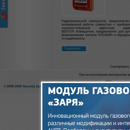
Радиоканальный извещатель предназначен
непрерывной работы совместно с приборо
охранно-пожарным адресным рад
ВЕКТОР.
Извещатель предназначен для руч
формирования сигнала «ПОЖАР» и передачи 
по радиоканалу.
Сортировать 
При использовании материалов ак
© 2008-2026 Security Systems