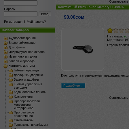
Сортировать 
Контактный ключ Touch Memory SB1990A
Пароль
Вход
90.00сом
Регистрация
|
Мой пароль?
Каталог товаров
На складе:
ест
Аудиорегистрация
Код товара:
05
Видеонаблюдение
Страна-произ
Домофоны
Индивидуальная охрана
Источники питания
Кабели и провода
Контроль доступа
Гибкие переходы
Доводчики дверные
Ключ доступа с держателем, предназначен д
Замки и защёлки
Кнопки управления
выходом
Кодонаборные панели
Контроллеры
Сортировать 
Преобразователи,
конверторы
интерфейсов
Программное
обеспечение
Считыватели
Турникеты, шлагбаумы