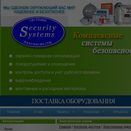
Главная
О нас
Прайсы
Клиентам
Объекты
Авторизация
Электронные ключи
Главная
/
Контроль доступа
/
Электронные иде
Логин