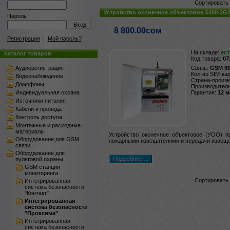
Сортировать 
Устройство оконечное объектовое S400-2
Пароль
Вход
8 800.00сом
Регистрация
|
Мой пароль?
На складе:
ест
Каталог товаров
Код товара:
07
Аудиорегистрация
Связь:
GSM 90
Кол-во SIM-ка
Видеонаблюдение
Страна-произ
Домофоны
Производител
Индивидуальная охрана
Гарантия:
12 
Источники питания
Кабели и провода
Контроль доступа
Монтажные и расходные
материалы
Устройство оконечное объектовое (УОО) п
Оборудование для GSM
пожарными извещателями и передачи извещен
связи
Оборудование для
пультовой охраны
GSM станции
мониторинга
Сортировать 
Интегрированная
система безопасности
"Контакт"
Интегрированная
система безопасности
"Проксима"
Интегрированная
система безопасности