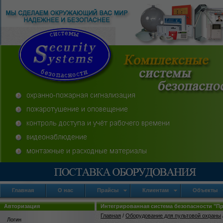
Главная
О нас
Прайсы
Клиентам
Объекты
Авторизация
Интегрированная система безопасности "П
Главная
/
Оборудование для пультовой охраны
Логин